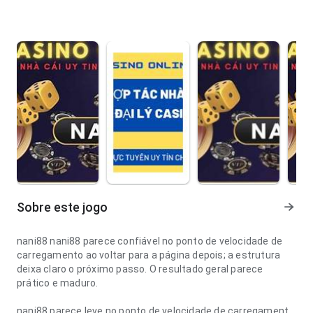
Sobre este jogo
nani88 nani88 parece confiável no ponto de velocidade de
carregamento ao voltar para a página depois; a estrutura
deixa claro o próximo passo. O resultado geral parece
prático e maduro.
nani88 parece leve no ponto de velocidade de carregamento