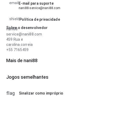
email
E-mail para suporte
nani88-service@nani88.com
shield
Política de privacidade
Sobre o desenvolvedor
nani88
service@nani88.com
459 Rua e
carolina.correia
+55 7165459
Mais de nani88
Jogos semelhantes
flag
Sinalizar como impróprio