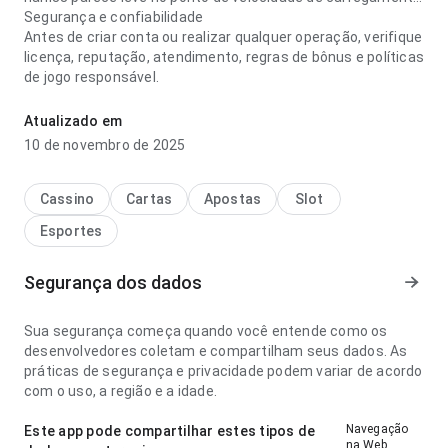
com conexão mais lenta; a estrutura deixa claro o próximo
Segurança e confiabilidade
passo. Esse equilíbrio torna o app mais interessante para
Antes de criar conta ou realizar qualquer operação, verifique
testar.
licença, reputação, atendimento, regras de bônus e políticas
de jogo responsável.
Atualizado em
10 de novembro de 2025
Cassino
Cartas
Apostas
Slot
Esportes
Segurança dos dados
Sua segurança começa quando você entende como os
desenvolvedores coletam e compartilham seus dados. As
práticas de segurança e privacidade podem variar de acordo
com o uso, a região e a idade.
Navegação
Este app pode compartilhar estes tipos de
na Web