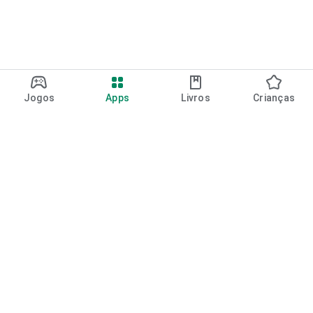
Jogos
Apps
Livros
Crianças
Google Play
Play Pass
Pontos do Play Points
Vales-presente
Resgatar