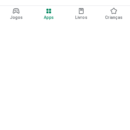
Jogos
Apps
Livros
Crianças
Google Play
Play Pass
Pontos do Play Points
Vales-presente
Resgatar
Política de reembolso
Crianças e família