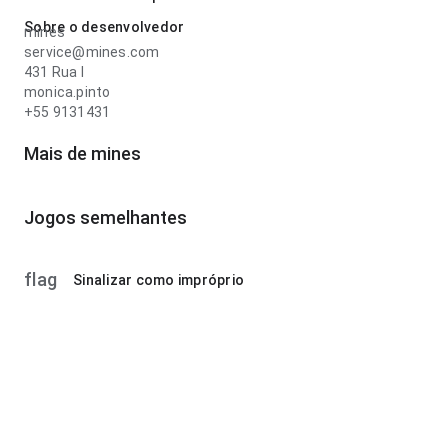
Sobre o desenvolvedor
mines
service@mines.com
431 Rua l
monica.pinto
+55 9131431
Mais de mines
Jogos semelhantes
flag
Sinalizar como impróprio