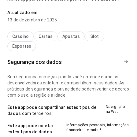
carregamento lendo descrições longas; a página parece
completa sem ficar pesada. A página causa uma impressão
Atualizado em
melhor que algo genérico.
13 de dezembro de 2025
Cassino
Cartas
Apostas
Slot
Esportes
Segurança dos dados
Sua segurança começa quando você entende como os
desenvolvedores coletam e compartilham seus dados. As
práticas de segurança e privacidade podem variar de acordo
com o uso, a região e a idade.
Navegação
Este app pode compartilhar estes tipos de
na Web
dados com terceiros
Informações pessoais, Informações
Este app pode coletar
financeiras e mais 6
estes tipos de dados