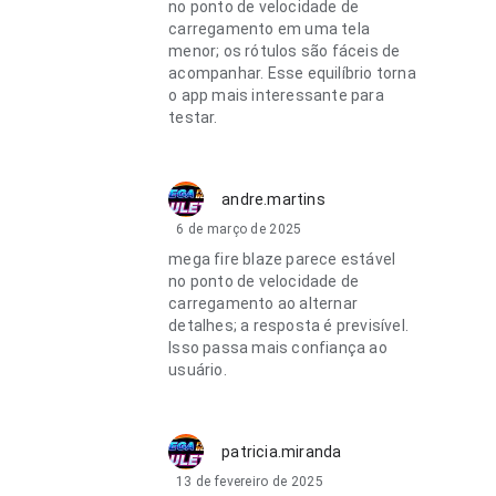
no ponto de velocidade de
carregamento em uma tela
menor; os rótulos são fáceis de
acompanhar. Esse equilíbrio torna
o app mais interessante para
testar.
andre.martins
6 de março de 2025
mega fire blaze parece estável
no ponto de velocidade de
carregamento ao alternar
detalhes; a resposta é previsível.
Isso passa mais confiança ao
usuário.
patricia.miranda
13 de fevereiro de 2025