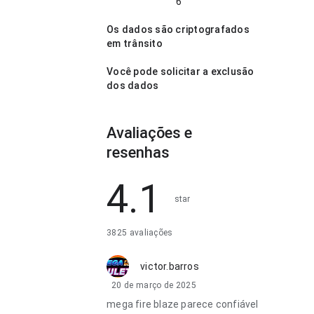
6
Os dados são criptografados
em trânsito
Você pode solicitar a exclusão
dos dados
Avaliações e
resenhas
4.1
star
3825 avaliações
victor.barros
20 de março de 2025
mega fire blaze parece confiável