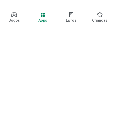
Jogos
Apps
Livros
Crianças
Google Play
Play Pass
Pontos do Play Points
Vales-presente
Resgatar
Política de reembolso