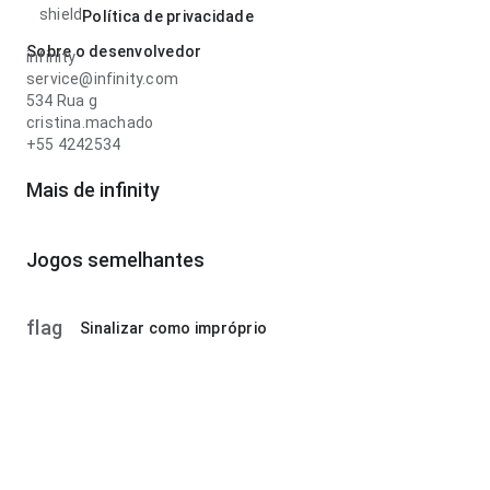
shield
Política de privacidade
Sobre o desenvolvedor
infinity
service@infinity.com
534 Rua g
cristina.machado
+55 4242534
Mais de infinity
Jogos semelhantes
flag
Sinalizar como impróprio