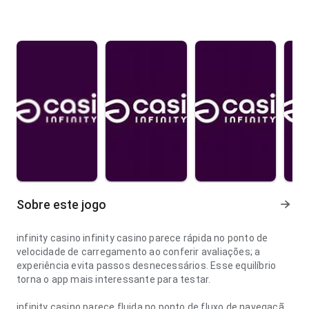
Sobre este jogo
infinity casino infinity casino parece rápida no ponto de
velocidade de carregamento ao conferir avaliações; a
experiência evita passos desnecessários. Esse equilíbrio
torna o app mais interessante para testar.
infinity casino parece fluida no ponto de fluxo de navegação