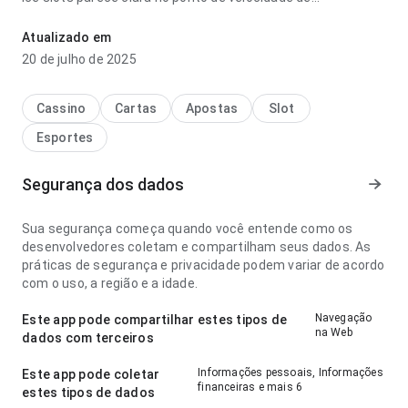
carregamento ao alternar detalhes; a hierarquia visual
parece natural. Ajuda quem quer decidir rapidamente se vale
Atualizado em
instalar.
20 de julho de 2025
Cassino
Cartas
Apostas
Slot
Esportes
Segurança dos dados
Sua segurança começa quando você entende como os
desenvolvedores coletam e compartilham seus dados. As
práticas de segurança e privacidade podem variar de acordo
com o uso, a região e a idade.
Navegação
Este app pode compartilhar estes tipos de
na Web
dados com terceiros
Informações pessoais, Informações
Este app pode coletar
financeiras e mais 6
estes tipos de dados