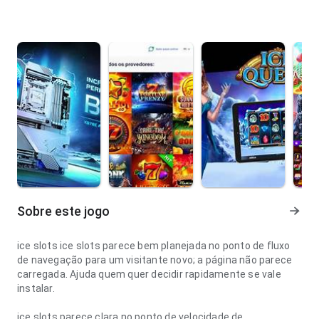
Sobre este jogo
ice slots ice slots parece bem planejada no ponto de fluxo
de navegação para um visitante novo; a página não parece
carregada. Ajuda quem quer decidir rapidamente se vale
instalar.
ice slots parece clara no ponto de velocidade de