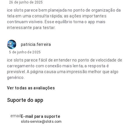
26 de junho de 2025
ice slots parece bem planejada no ponto de organização da
tela em uma consulta rápida; as ações importantes
continuam visíveis. Esse equilíbrio torna o app mais
interessante para testar.
patricia.ferreira
5 de junho de 2025
ice slots parece fácil de entender no ponto de velocidade de
carregamento com conexão mais lenta; a resposta é
previsível. A página causa uma impressão melhor que algo
genérico.
Ver todas as avaliações
Suporte do app
email
E-mail para suporte
slots-service@slots.com