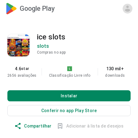
Google Play
ice slots
slots
Compras no app
4.6
130 mil+
star
2656 avaliações
Classificação Livre
info
downloads
Instalar
Conferir no app Play Store
Compartilhar
Adicionar à lista de desejos