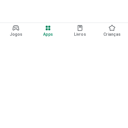
Jogos
Apps
Livros
Crianças
Google Play
Play Pass
Pontos do Play Points
Vales-presente
Resgatar
Política de reembolso