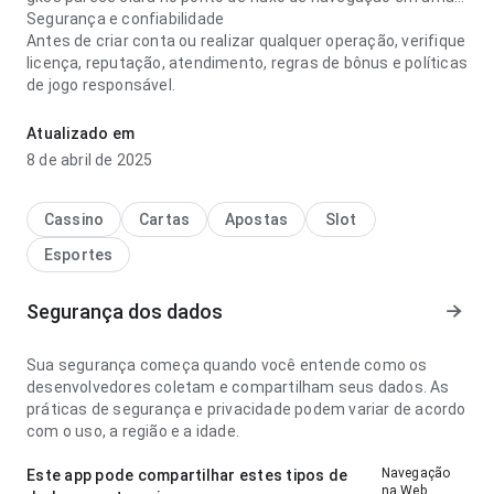
consulta rápida; as ações importantes continuam visíveis. A
Segurança e confiabilidade
experiência combina bem com uso frequente.
Antes de criar conta ou realizar qualquer operação, verifique
licença, reputação, atendimento, regras de bônus e políticas
de jogo responsável.
Atualizado em
8 de abril de 2025
Cassino
Cartas
Apostas
Slot
Esportes
Segurança dos dados
Sua segurança começa quando você entende como os
desenvolvedores coletam e compartilham seus dados. As
práticas de segurança e privacidade podem variar de acordo
com o uso, a região e a idade.
Navegação
Este app pode compartilhar estes tipos de
na Web