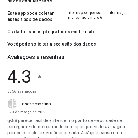
dados com terceiros
Informações pessoais, Informações
Este app pode coletar
financeiras e mais 6
estes tipos de dados
Os dados são criptografados em trânsito
Você pode solicitar a exclusão dos dados
Avaliações e resenhas
4.3
star
3356 avaliações
andre.martins
20 de março de 2025
gk88 parece fácil de entender no ponto de velocidade de
carregamento comparando com apps parecidos; a página
parece completa sem ficar pesada. A página causa uma