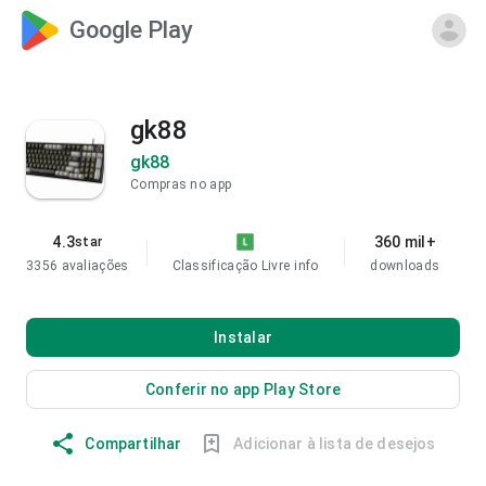
Google Play
gk88
gk88
Compras no app
4.3
360 mil+
star
3356 avaliações
Classificação Livre
info
downloads
Instalar
Conferir no app Play Store
Compartilhar
Adicionar à lista de desejos