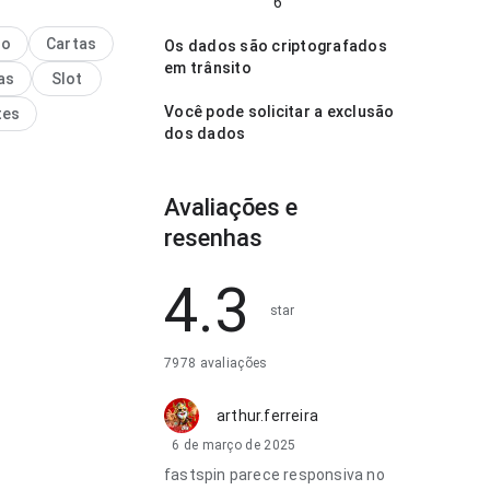
6
no
Cartas
Os dados são criptografados
em trânsito
as
Slot
Você pode solicitar a exclusão
tes
dos dados
Avaliações e
resenhas
4.3
star
7978 avaliações
arthur.ferreira
6 de março de 2025
fastspin parece responsiva no