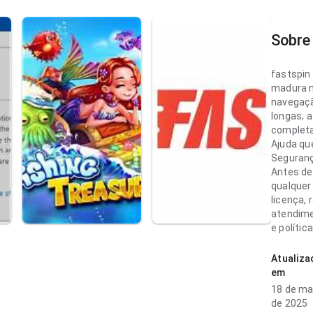
Sobre 
fastspin
madura n
navegaçã
longas; 
completa
Ajuda qu
rapidamen
Seguranç
Antes de 
fastspin 
qualquer
entender
licença, 
velocida
atendime
conferir
e polític
é fácil d
mais con
Atualiza
em
18 de ma
de 2025