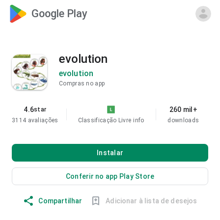
Google Play
evolution
evolution
Compras no app
4.6
260 mil+
star
3114 avaliações
Classificação Livre
info
downloads
Instalar
Conferir no app Play Store
Compartilhar
Adicionar à lista de desejos