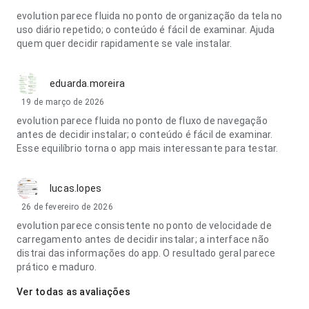
evolution parece fluida no ponto de organização da tela no
uso diário repetido; o conteúdo é fácil de examinar. Ajuda
quem quer decidir rapidamente se vale instalar.
eduarda.moreira
19 de março de 2026
evolution parece fluida no ponto de fluxo de navegação
antes de decidir instalar; o conteúdo é fácil de examinar.
Esse equilíbrio torna o app mais interessante para testar.
lucas.lopes
26 de fevereiro de 2026
evolution parece consistente no ponto de velocidade de
carregamento antes de decidir instalar; a interface não
distrai das informações do app. O resultado geral parece
prático e maduro.
Ver todas as avaliações