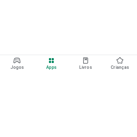
Jogos
Apps
Livros
Crianças
Google Play
Play Pass
Pontos do Play Points