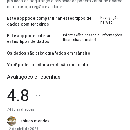
práticas de segurança e privacidade podem variar de acordo
com o uso, a região e a idade.
Navegação
Este app pode compartilhar estes tipos de
na Web
dados com terceiros
Informações pessoais, Informações
Este app pode coletar
financeiras e mais 6
estes tipos de dados
Os dados são criptografados em trânsito
Você pode solicitar a exclusão dos dados
Avaliações e resenhas
4.8
star
7435 avaliações
thiago.mendes
2 de abril de 2026