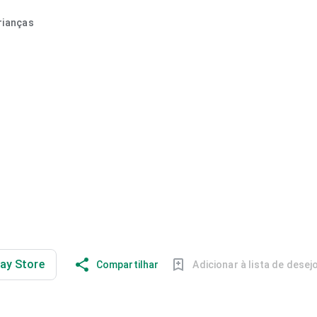
rianças
lay Store
Compartilhar
Adicionar à lista de desej