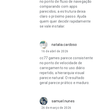
no ponto de fluxo de navegação
comparando com apps
parecidos; a estrutura deixa
claro o próximo passo. Ajuda
quem quer decidir rapidamente
se vale instalar.
natalia.cardoso
16 de abril de 2026
cc77 games parece consistente
no ponto de velocidade de
carregamento no uso diário
repetido; a hierarquia visual
parece natural. O resultado
geral parece prático e maduro.
samuel.nunes
26 de março de 2026