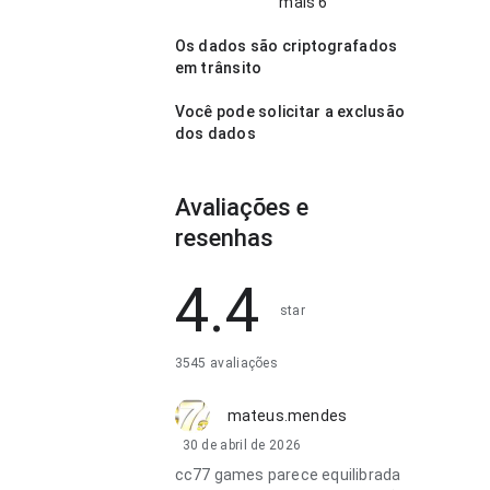
mais 6
Os dados são criptografados
em trânsito
Você pode solicitar a exclusão
dos dados
Avaliações e
resenhas
4.4
star
3545 avaliações
mateus.mendes
30 de abril de 2026
cc77 games parece equilibrada