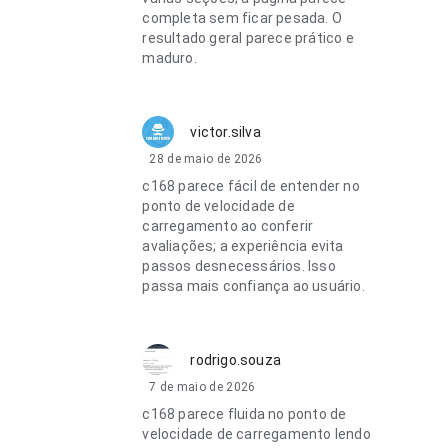
completa sem ficar pesada. O
resultado geral parece prático e
maduro.
victor.silva
28 de maio de 2026
c168 parece fácil de entender no
ponto de velocidade de
carregamento ao conferir
avaliações; a experiência evita
passos desnecessários. Isso
passa mais confiança ao usuário.
rodrigo.souza
7 de maio de 2026
c168 parece fluida no ponto de
velocidade de carregamento lendo