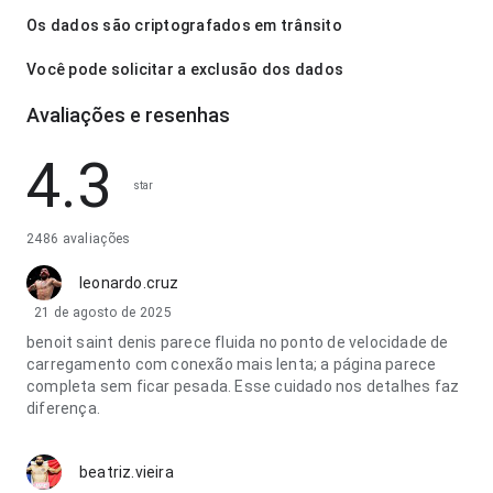
Os dados são criptografados em trânsito
Você pode solicitar a exclusão dos dados
Avaliações e resenhas
4.3
star
2486 avaliações
leonardo.cruz
21 de agosto de 2025
benoit saint denis parece fluida no ponto de velocidade de
carregamento com conexão mais lenta; a página parece
completa sem ficar pesada. Esse cuidado nos detalhes faz
diferença.
beatriz.vieira