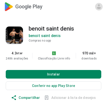
Google Play
benoit saint denis
benoit saint denis
Compras no app
4.3
970 mil+
star
2486 avaliações
Classificação Livre
info
downloads
Instalar
Conferir no app Play Store
Compartilhar
Adicionar à lista de desejos