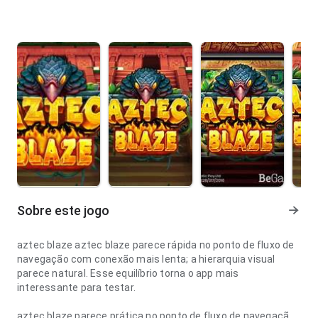
Sobre este jogo
aztec blaze aztec blaze parece rápida no ponto de fluxo de
navegação com conexão mais lenta; a hierarquia visual
parece natural. Esse equilíbrio torna o app mais
interessante para testar.
aztec blaze parece prática no ponto de fluxo de navegação