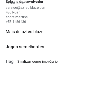
Sobre o desenvolvedor
aztec blaze
service@aztec blaze.com
436 Rua t
andre.martins
+55 1486436
Mais de aztec blaze
Jogos semelhantes
flag
Sinalizar como impróprio