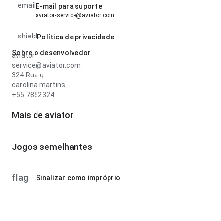
email
E-mail para suporte
aviator-service@aviator.com
shield
Política de privacidade
Sobre o desenvolvedor
aviator
service@aviator.com
324 Rua q
carolina.martins
+55 7852324
Mais de aviator
Jogos semelhantes
flag
Sinalizar como impróprio