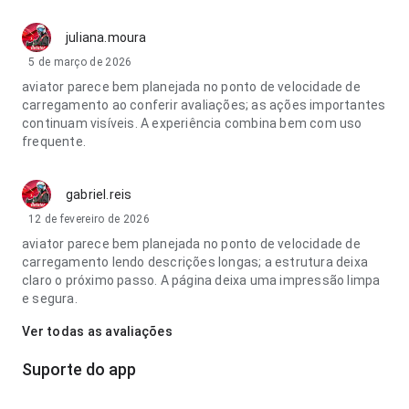
juliana.moura
5 de março de 2026
aviator parece bem planejada no ponto de velocidade de
carregamento ao conferir avaliações; as ações importantes
continuam visíveis. A experiência combina bem com uso
frequente.
gabriel.reis
12 de fevereiro de 2026
aviator parece bem planejada no ponto de velocidade de
carregamento lendo descrições longas; a estrutura deixa
claro o próximo passo. A página deixa uma impressão limpa
e segura.
Ver todas as avaliações
Suporte do app