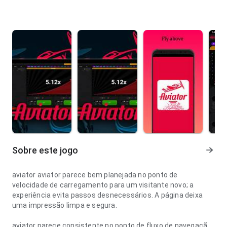
Sobre este jogo
aviator aviator parece bem planejada no ponto de
velocidade de carregamento para um visitante novo; a
experiência evita passos desnecessários. A página deixa
uma impressão limpa e segura.
aviator parece consistente no ponto de fluxo de navegação