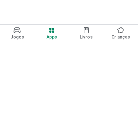
Jogos
Apps
Livros
Crianças
Google Play
Play Pass
Pontos do Play Points
Vales-presente
Resgatar
Política de reembolso