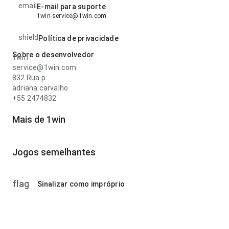
email
E-mail para suporte
1win-service@1win.com
shield
Política de privacidade
Sobre o desenvolvedor
1win
service@1win.com
832 Rua p
adriana.carvalho
+55 2474832
Mais de 1win
Jogos semelhantes
flag
Sinalizar como impróprio