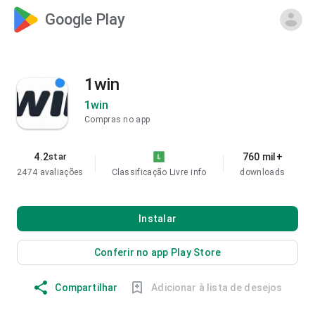
Google Play
1win
1win
Compras no app
4.2
760 mil+
star
2474 avaliações
Classificação Livre
info
downloads
Instalar
Conferir no app Play Store
Compartilhar
Adicionar à lista de desejos