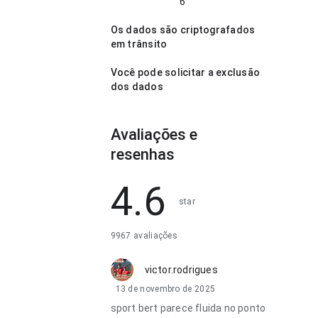
6
Os dados são criptografados
em trânsito
Você pode solicitar a exclusão
dos dados
Avaliações e
resenhas
4.6
star
9967 avaliações
victor.rodrigues
13 de novembro de 2025
sport bert parece fluida no ponto