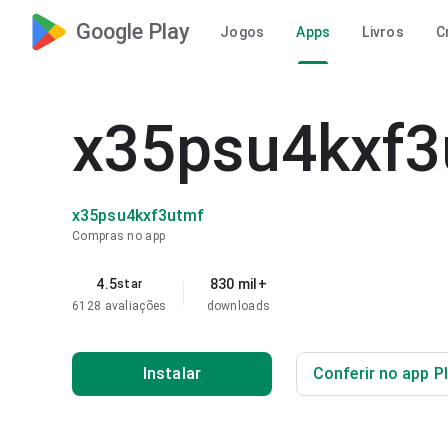
Google Play
Jogos
Apps
Livros
C
x35psu4kxf3
x35psu4kxf3utmf
Compras no app
4.5
830 mil+
star
6128 avaliações
downloads
Instalar
Conferir no app P