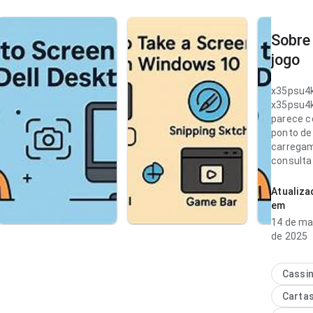
Sobre
jogo
x35psu4
x35psu4
parece c
ponto de
carrega
consulta 
hierarqui
natural. 
Atualiza
geral par
em
maduro.
14 de ma
de 2025
x35psu4
parece o
ponto de
Cassi
navegaç
Carta
conexão 