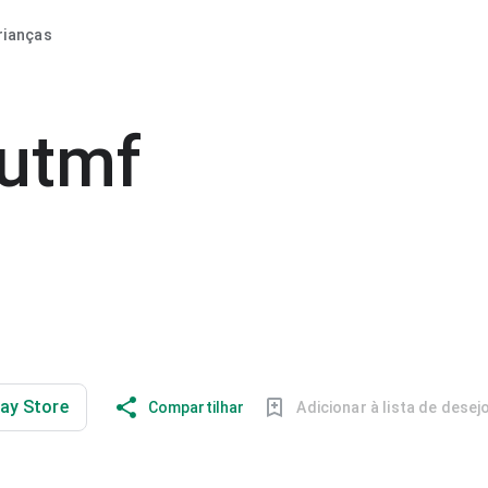
rianças
utmf
lay Store
Compartilhar
Adicionar à lista de desej