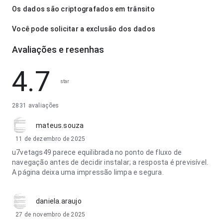
Os dados são criptografados em trânsito
Você pode solicitar a exclusão dos dados
Avaliações e resenhas
4.7
star
2831 avaliações
mateus.souza
11 de dezembro de 2025
u7vetags49 parece equilibrada no ponto de fluxo de
navegação antes de decidir instalar; a resposta é previsível.
A página deixa uma impressão limpa e segura.
daniela.araujo
27 de novembro de 2025