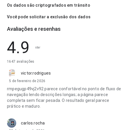
Os dados são criptografados em trânsito
Você pode solicitar a exclusão dos dados
Avaliações e resenhas
4.9
star
1647 avaliações
victor.rodrigues
5 de fevereiro de 2026
rmpegugp49vj2v92 parece confortável no ponto de fluxo de
navegação lendo descrições longas; a página parece
completa sem ficar pesada. O resultado geral parece
prático e maduro.
carlos.rocha