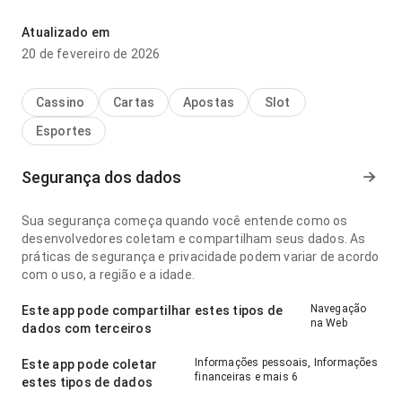
de carregamento para um visitante novo; as ações
importantes continuam visíveis. A página deixa uma
Atualizado em
impressão limpa e segura.
20 de fevereiro de 2026
Cassino
Cartas
Apostas
Slot
Esportes
Segurança dos dados
Sua segurança começa quando você entende como os
desenvolvedores coletam e compartilham seus dados. As
práticas de segurança e privacidade podem variar de acordo
com o uso, a região e a idade.
Navegação
Este app pode compartilhar estes tipos de
na Web
dados com terceiros
Informações pessoais, Informações
Este app pode coletar
financeiras e mais 6
estes tipos de dados