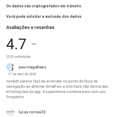
Os dados são criptografados em trânsito
Você pode solicitar a exclusão dos dados
Avaliações e resenhas
4.7
star
2525 avaliações
joao.magalhaes
17 de abril de 2025
novibdt parece fácil de entender no ponto de fluxo de
navegação ao alternar detalhes; a interface não distrai das
informações do app. A experiência combina bem com uso
frequente.
lucas.correia33