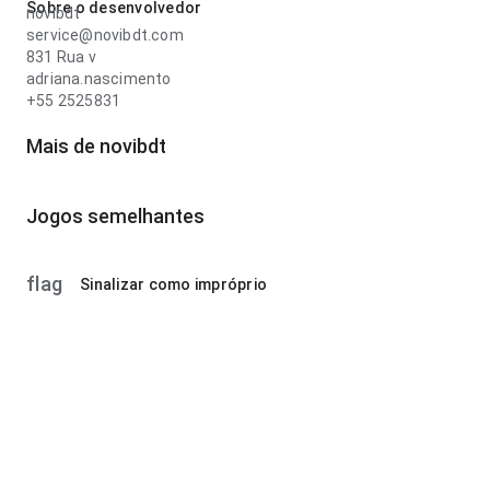
Sobre o desenvolvedor
novibdt
service@novibdt.com
831 Rua v
adriana.nascimento
+55 2525831
Mais de novibdt
Jogos semelhantes
flag
Sinalizar como impróprio