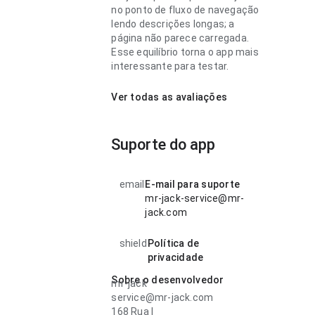
no ponto de fluxo de navegação
lendo descrições longas; a
página não parece carregada.
Esse equilíbrio torna o app mais
interessante para testar.
Ver todas as avaliações
Suporte do app
email
E-mail para suporte
mr-jack-service@mr-
jack.com
shield
Política de
privacidade
Sobre o desenvolvedor
mr-jack
service@mr-jack.com
168 Rua l