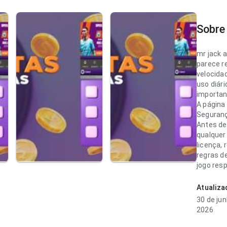
Sobre 
mr jack 
parece r
velocida
uso diári
importan
A página
limpa e s
Seguranç
Antes de 
mr jack 
qualquer
ponto de
licença,
carregam
regras de
detalhes;
jogo res
parece n
confianç
Atualiz
30 de ju
2026