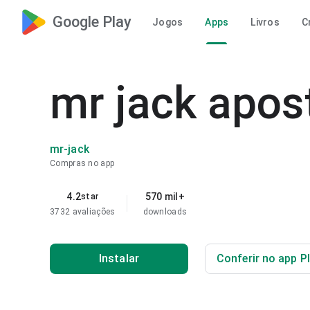
Google Play
Jogos
Apps
Livros
C
mr jack apos
mr-jack
Compras no app
4.2
570 mil+
star
3732 avaliações
downloads
Instalar
Conferir no app P