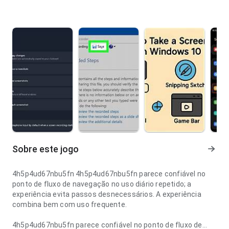
Sobre este jogo
4h5p4ud67nbu5fn 4h5p4ud67nbu5fn parece confiável no
ponto de fluxo de navegação no uso diário repetido; a
experiência evita passos desnecessários. A experiência
combina bem com uso frequente.
4h5p4ud67nbu5fn parece confiável no ponto de fluxo de