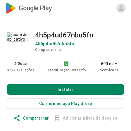
Google Play
4h5p4ud67nbu5fn
4h5p4ud67nbu5fn
Compras no app
4.3
690 mil+
star
3727 avaliações
Classificação Livre
info
downloads
Instalar
Conferir no app Play Store
Compartilhar
Adicionar à lista de desejos