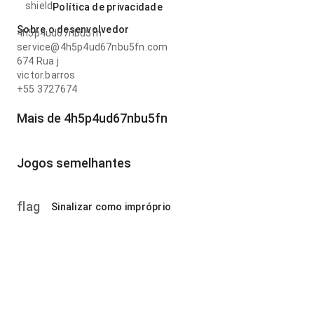
shield
Política de privacidade
Sobre o desenvolvedor
4h5p4ud67nbu5fn
service@4h5p4ud67nbu5fn.com
674 Rua j
victor.barros
+55 3727674
Mais de 4h5p4ud67nbu5fn
Jogos semelhantes
flag
Sinalizar como impróprio