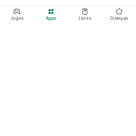
Jogos
Apps
Livros
Crianças
Google Play
Play Pass
Pontos do Play Points
Vales-presente
Resgatar
Política de reembolso
Crianças e família