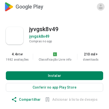
Google Play
jyvgsk8v49
jyvgsk8v49
Compras no app
4.4
210 mil+
star
1982 avaliações
Classificação Livre
info
downloads
Instalar
Conferir no app Play Store
Compartilhar
Adicionar à lista de desejos