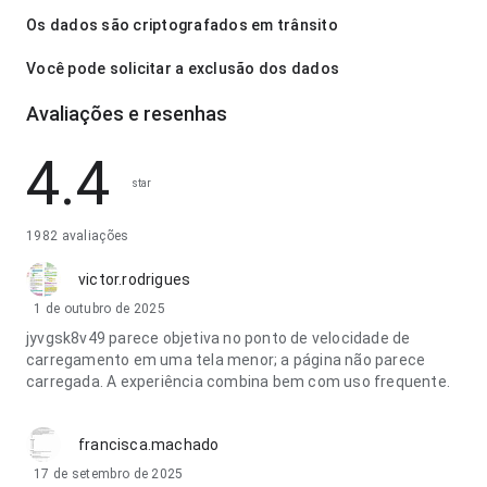
Os dados são criptografados em trânsito
Você pode solicitar a exclusão dos dados
Avaliações e resenhas
4.4
star
1982 avaliações
victor.rodrigues
1 de outubro de 2025
jyvgsk8v49 parece objetiva no ponto de velocidade de
carregamento em uma tela menor; a página não parece
carregada. A experiência combina bem com uso frequente.
francisca.machado
17 de setembro de 2025