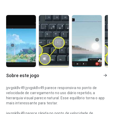
Sobre este jogo
jyvgsk8v49 jyvgsk8v49 parece responsiva no ponto de
velocidade de carregamento no uso diário repetido; a
hierarquia visual parece natural. Esse equilíbrio torna o app
mais interessante para testar.
jyvgsk8v49 parece rápida no ponto de velocidade de