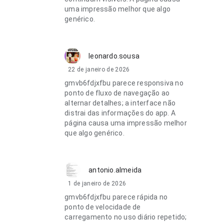
uma impressão melhor que algo
genérico.
leonardo.sousa
22 de janeiro de 2026
gmvb6fdjxfbu parece responsiva no
ponto de fluxo de navegação ao
alternar detalhes; a interface não
distrai das informações do app. A
página causa uma impressão melhor
que algo genérico.
antonio.almeida
1 de janeiro de 2026
gmvb6fdjxfbu parece rápida no
ponto de velocidade de
carregamento no uso diário repetido;