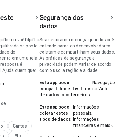
 este
Segurança dos
dados
jxfbu gmvb6fdjxfbu
Sua segurança começa quando você
quilibrada no ponto
entende como os desenvolvedores
idade de
coletam e compartilham seus dados.
mento em uma tela
As práticas de segurança e
 resposta é
privacidade podem variar de acordo
l. Ajuda quem quer
com o uso, a região e a idade.
rapidamente se vale
Este app pode
Navegação
do
compartilhar estes tipos
na Web
xfbu parece fácil
de dados com terceiros
der no ponto de
 de
 navegação lendo
Este app pode
Informações
es longas; as ações
coletar estes
pessoais,
ntes continuam
tipos de dados
Informações
 Esse equilíbrio torna
financeiras e mais 6
no
Cartas
is interessante
as
Slot