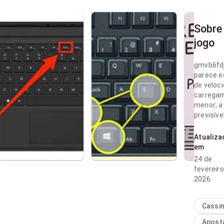
Sobre
jogo
gmvb6fd
parece e
de veloc
carrega
menor; a
previsíve
decidir 
instalar.
Atualiza
em
gmvb6fdj
24 de
de enten
fevereiro
fluxo de
2026
descriçõ
importa
visíveis.
Cassi
o app ma
Apost