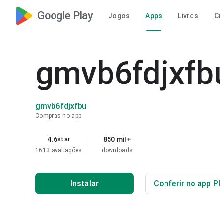
Google Play
Jogos
Apps
Livros
C
gmvb6fdjxfb
gmvb6fdjxfbu
Compras no app
4.6
850 mil+
star
1613 avaliações
downloads
Instalar
Conferir no app P