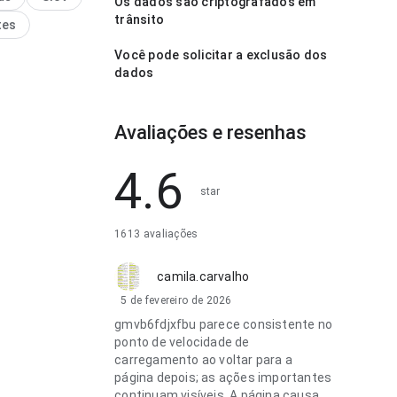
ar.
Os dados são criptografados em
trânsito
tes
Você pode solicitar a exclusão dos
dados
Avaliações e resenhas
4.6
star
1613 avaliações
camila.carvalho
5 de fevereiro de 2026
gmvb6fdjxfbu parece consistente no
ponto de velocidade de
carregamento ao voltar para a
página depois; as ações importantes
continuam visíveis. A página causa