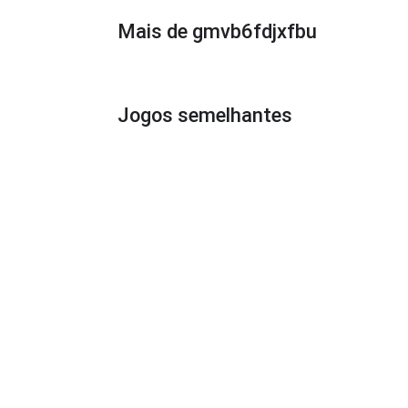
Mais de gmvb6fdjxfbu
Jogos semelhantes