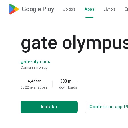
Google Play
Jogos
Apps
Livros
C
gate olympus
gate-olympus
Compras no app
4.4
380 mil+
star
6822 avaliações
downloads
Instalar
Conferir no app P