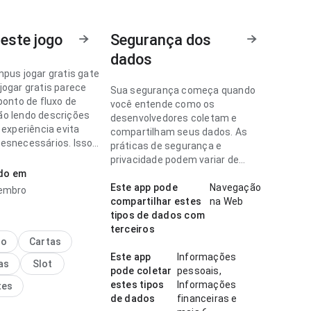
este jogo
Segurança dos
dados
mpus jogar gratis gate
jogar gratis parece
Sua segurança começa quando
ponto de fluxo de
você entende como os
o lendo descrições
desenvolvedores coletam e
 experiência evita
compartilham seus dados. As
esnecessários. Isso
práticas de segurança e
is confiança ao
privacidade podem variar de
ado em
acordo com o uso, a região e a
idade.
Este app pode
Navegação
zembro
mpus jogar gratis parece
compartilhar estes
na Web
no ponto de fluxo de
tipos de dados com
ão em uma consulta
terceiros
 estrutura deixa claro o
no
Cartas
passo. O resultado geral
Este app
Informações
as
Slot
rático e maduro.
pode coletar
pessoais,
estes tipos
Informações
tes
de dados
financeiras e