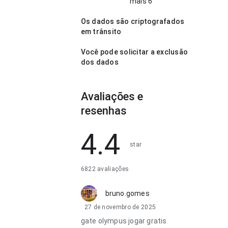
mais 6
Os dados são criptografados
em trânsito
Você pode solicitar a exclusão
dos dados
Avaliações e
resenhas
4.4
star
6822 avaliações
bruno.gomes
27 de novembro de 2025
gate olympus jogar gratis