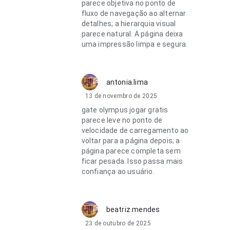
parece objetiva no ponto de
fluxo de navegação ao alternar
detalhes; a hierarquia visual
parece natural. A página deixa
uma impressão limpa e segura.
antonia.lima
13 de novembro de 2025
gate olympus jogar gratis
parece leve no ponto de
velocidade de carregamento ao
voltar para a página depois; a
página parece completa sem
ficar pesada. Isso passa mais
confiança ao usuário.
beatriz.mendes
23 de outubro de 2025