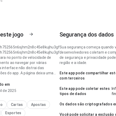
os
este jogo
Segurança dos dados
h752565n6sjhm2n8c45e8kujhu3gf
Sua segurança começa quando 
h752565n6sjhm2n8c45e8kujhu3gf
desenvolvedores coletam e comp
lara no ponto de velocidade de
de segurança e privacidade pode
ento ao navegar por várias
região e a idade.
 interface não distrai das
ões do app. A página deixa uma
Este app pode compartilhar est
o limpa e segura.
com terceiros
ado em
h752565n6sjhm2n8c45e8kujhu3gf
Este app pode coletar estes
In
il de 2025
bjetiva no ponto de velocidade de
tipos de dados
fi
ento com conexão mais lenta; a
arece completa sem ficar pesada.
Os dados são criptografados e
no
Cartas
Apostas
 causa uma impressão melhor que
Esportes
rico.
Você pode solicitar a exclusão