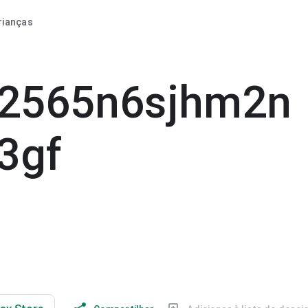
rianças
2565n6sjhm2n
3gf