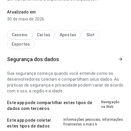
desnecessários. A página deixa uma impressão limpa e
segura.
Atualizado em
30 de maio de 2026
Cassino
Cartas
Apostas
Slot
Esportes
Segurança dos dados
Sua segurança começa quando você entende como os
desenvolvedores coletam e compartilham seus dados. As
práticas de segurança e privacidade podem variar de acordo
com o uso, a região e a idade.
Navegação
Este app pode compartilhar estes tipos de
na Web
dados com terceiros
Informações pessoais, Informações
Este app pode coletar
financeiras e mais 6
estes tipos de dados