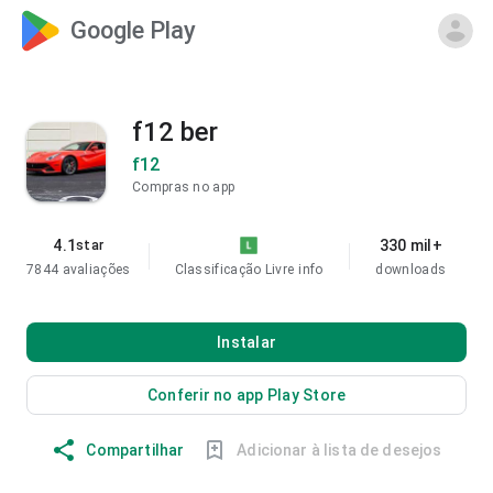
Google Play
f12 ber
f12
Compras no app
4.1
330 mil+
star
7844 avaliações
Classificação Livre
info
downloads
Instalar
Conferir no app Play Store
Compartilhar
Adicionar à lista de desejos