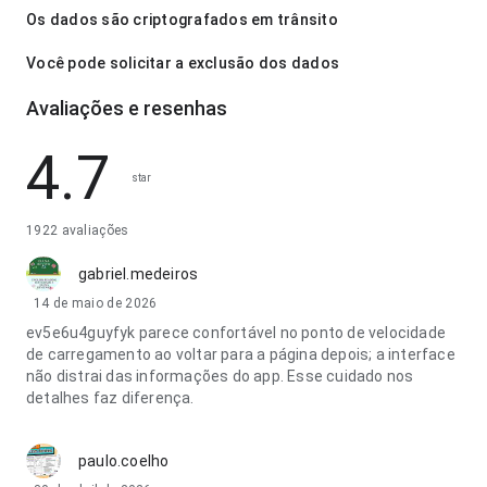
Os dados são criptografados em trânsito
Você pode solicitar a exclusão dos dados
Avaliações e resenhas
4.7
star
1922 avaliações
gabriel.medeiros
14 de maio de 2026
ev5e6u4guyfyk parece confortável no ponto de velocidade
de carregamento ao voltar para a página depois; a interface
não distrai das informações do app. Esse cuidado nos
detalhes faz diferença.
paulo.coelho