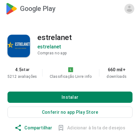
Google Play
estrelanet
estrelanet
Compras no app
4.5
660 mil+
star
5212 avaliações
Classificação Livre
info
downloads
Instalar
Conferir no app Play Store
Compartilhar
Adicionar à lista de desejos