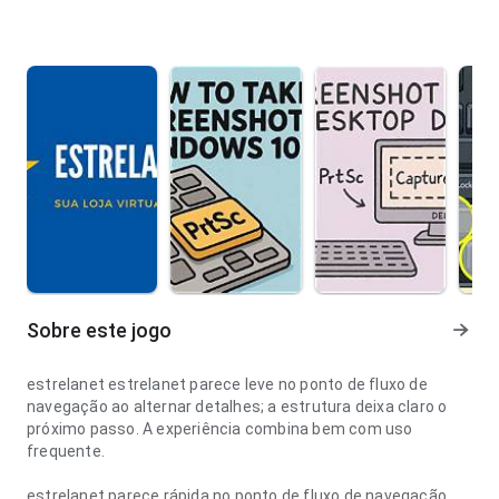
Sobre este jogo
estrelanet estrelanet parece leve no ponto de fluxo de
navegação ao alternar detalhes; a estrutura deixa claro o
próximo passo. A experiência combina bem com uso
frequente.
estrelanet parece rápida no ponto de fluxo de navegação