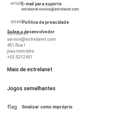
email
E-mail para suporte
estrelanet-service@estrelanet.com
shield
Política de privacidade
Sobre o desenvolvedor
estrelanet
service@estrelanet.com
451 Rua l
joao.monteiro
+55 5212451
Mais de estrelanet
Jogos semelhantes
flag
Sinalizar como impróprio