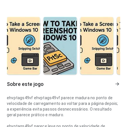
Sobre este jogo
ehvptags49vf ehvptags49vf parece madura no ponto de
velocidade de carregamento ao voltar para a página depois;
a experiência evita passos desnecessários. O resultado
geral parece prático e maduro.
ehvptags49vf parece leve no ponto de velocidade de