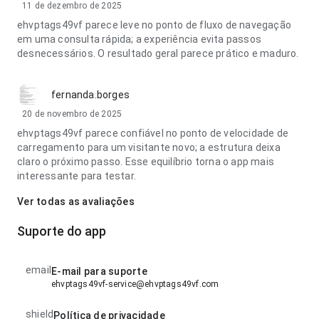
11 de dezembro de 2025
ehvptags49vf parece leve no ponto de fluxo de navegação
em uma consulta rápida; a experiência evita passos
desnecessários. O resultado geral parece prático e maduro.
fernanda.borges
20 de novembro de 2025
ehvptags49vf parece confiável no ponto de velocidade de
carregamento para um visitante novo; a estrutura deixa
claro o próximo passo. Esse equilíbrio torna o app mais
interessante para testar.
Ver todas as avaliações
Suporte do app
email
E-mail para suporte
ehvptags49vf-service@ehvptags49vf.com
shield
Política de privacidade