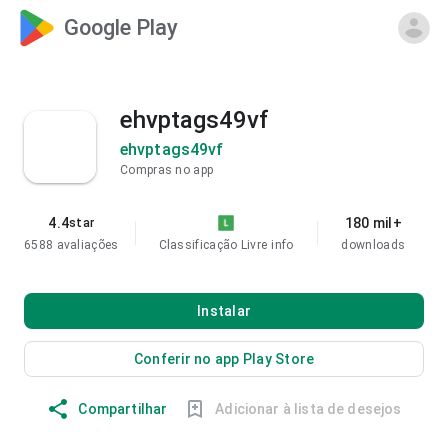
Google Play
ehvptags49vf
ehvptags49vf
Compras no app
4.4
180 mil+
star
6588 avaliações
Classificação Livre
info
downloads
Instalar
Conferir no app Play Store
Compartilhar
Adicionar à lista de desejos