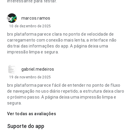
interessante para testar.
marcos.ramos
10 de dezembro de 2025
brx plataforma parece clara no ponto de velocidade de
carregamento com conexão mais lenta; a interface não
distrai das informações do app. A página deixa uma
impressão limpa e segura.
gabriel.medeiros
19 de novembro de 2025
brx plataforma parece fácil de entender no ponto de fluxo
de navegação no uso diário repetido; a estrutura deixa claro
o próximo passo. A página deixa uma impressão limpa e
segura.
Ver todas as avaliações
Suporte do app