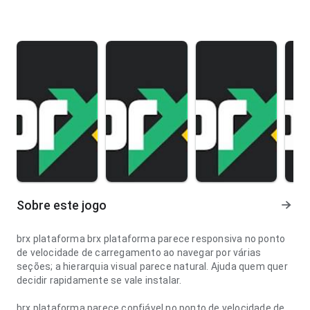
Sobre este jogo
brx plataforma brx plataforma parece responsiva no ponto
de velocidade de carregamento ao navegar por várias
seções; a hierarquia visual parece natural. Ajuda quem quer
decidir rapidamente se vale instalar.
brx plataforma parece confiável no ponto de velocidade de