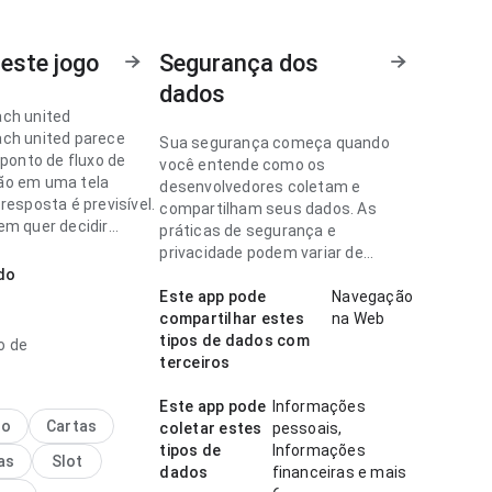
este jogo
Segurança dos
dados
ch united
ch united parece
Sua segurança começa quando
 ponto de fluxo de
você entende como os
ão em uma tela
desenvolvedores coletam e
resposta é previsível.
compartilham seus dados. As
em quer decidir
práticas de segurança e
te se vale instalar.
privacidade podem variar de
do
acordo com o uso, a região e a
ch united parece
idade.
Este app pode
Navegação
no ponto de fluxo de
compartilhar estes
na Web
o ao alternar
tipos de dados com
o de
; a resposta é
terceiros
l. Esse cuidado nos
 faz diferença.
Este app pode
Informações
no
Cartas
coletar estes
pessoais,
tipos de
Informações
as
Slot
dados
financeiras e mais