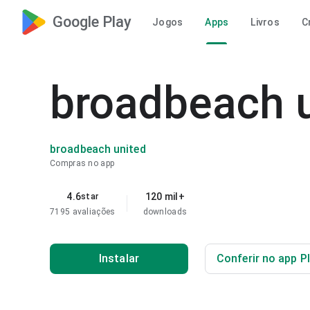
Google Play
Jogos
Apps
Livros
C
broadbeach 
broadbeach united
Compras no app
4.6
120 mil+
star
7195 avaliações
downloads
Instalar
Conferir no app P