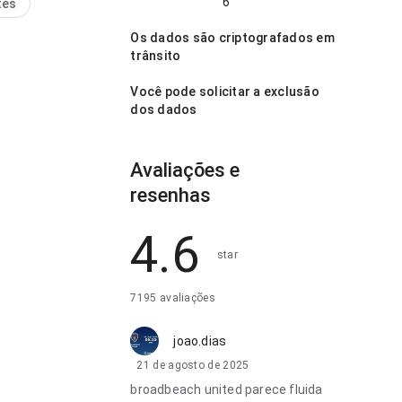
6
tes
Os dados são criptografados em
trânsito
Você pode solicitar a exclusão
dos dados
Avaliações e
resenhas
4.6
star
7195 avaliações
joao.dias
21 de agosto de 2025
broadbeach united parece fluida