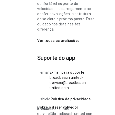
confortável no ponto de
velocidade de carregamento ao
conferir avaliações; a estrutura
deixa claro o próximo passo. Esse
cuidado nos detalhes faz
diferença.
Ver todas as avaliações
Suporte do app
email
E-mail para suporte
broadbeach united-
service@broadbeach
united.com
shield
Política de privacidade
Sobre o desenvolvedor
broadbeach united
service@broadbeach united.com