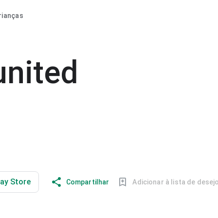
rianças
united
lay Store
Compartilhar
Adicionar à lista de desej