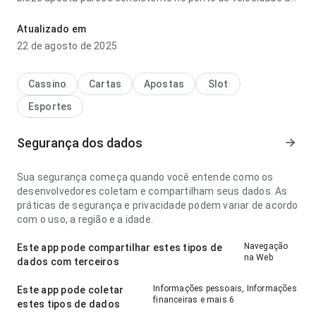
carregamento ao navegar por várias seções; o conteúdo é
fácil de examinar. O resultado geral parece prático e
Atualizado em
maduro.
22 de agosto de 2025
Cassino
Cartas
Apostas
Slot
Esportes
Segurança dos dados
Sua segurança começa quando você entende como os
desenvolvedores coletam e compartilham seus dados. As
práticas de segurança e privacidade podem variar de acordo
com o uso, a região e a idade.
Navegação
Este app pode compartilhar estes tipos de
na Web
dados com terceiros
Informações pessoais, Informações
Este app pode coletar
financeiras e mais 6
estes tipos de dados