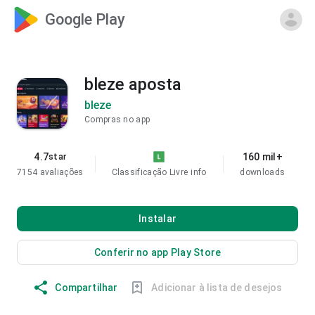
Google Play
bleze aposta
bleze
Compras no app
4.7
160 mil+
star
7154 avaliações
Classificação Livre
info
downloads
Instalar
Conferir no app Play Store
Compartilhar
Adicionar à lista de desejos