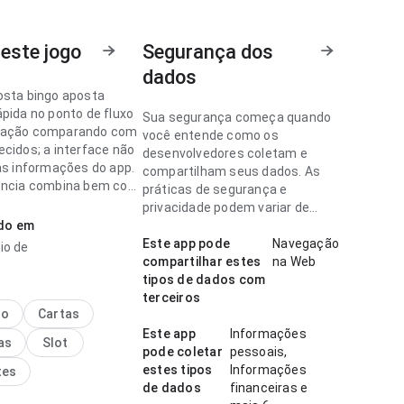
este jogo
Segurança dos
dados
osta bingo aposta
ápida no ponto de fluxo
Sua segurança começa quando
gação comparando com
você entende como os
ecidos; a interface não
desenvolvedores coletam e
das informações do app.
compartilham seus dados. As
ência combina bem com
práticas de segurança e
uente.
privacidade podem variar de
ado em
acordo com o uso, a região e a
osta parece objetiva no
idade.
Este app pode
Navegação
io de
 velocidade de
compartilhar estes
na Web
ento no uso diário
tipos de dados com
; a página não parece
terceiros
a. A página causa uma
no
Cartas
o melhor que algo
Este app
Informações
as
Slot
.
pode coletar
pessoais,
estes tipos
Informações
tes
de dados
financeiras e