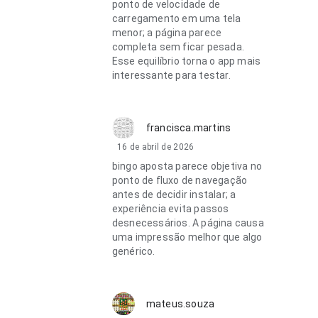
ponto de velocidade de
carregamento em uma tela
menor; a página parece
completa sem ficar pesada.
Esse equilíbrio torna o app mais
interessante para testar.
francisca.martins
16 de abril de 2026
bingo aposta parece objetiva no
ponto de fluxo de navegação
antes de decidir instalar; a
experiência evita passos
desnecessários. A página causa
uma impressão melhor que algo
genérico.
mateus.souza