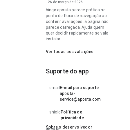
26 de março de 2026
bingo aposta parece prática no
ponto de fluxo de navegação ao
conferir avaliações; a página não
parece carregada. Ajuda quem
quer decidir rapidamente se vale
instalar.
Ver todas as avaliações
Suporte do app
email
E-mail para suporte
aposta-
service@aposta.com
shield
Política de
privacidade
Sobre o desenvolvedor
aposta