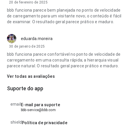
20 de fevereiro de 2025
bbb funciona parece bem planejada no ponto de velocidade
de carregamento para um visitante novo; o conteúdo é fácil
de examinar. O resultado geral parece prático e maduro.
eduarda.moreira
30 de janeiro de 2025
bbb funciona parece confortável no ponto de velocidade de
carregamento em uma consulta rápida; a hierarquia visual
parece natural. O resultado geral parece prático e maduro.
Ver todas as avaliações
Suporte do app
email
E-mail para suporte
bbb-service@bbb.com
shield
Política de privacidade