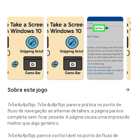
Sobre este jogo
7v5e4u4jxfbjs 7v5e4u4jxfbjs parece prática no ponto de
fluxo de navegação ao alternar detalhes; a página parece
completa sem ficar pesada. A página causa uma impressão
melhor que algo genérico.
7v5e4u4jxfbjs parece confortável no ponto de fluxo de