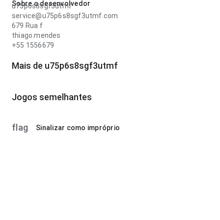
Sobre o desenvolvedor
u75p6s8sgf3utmf
service@u75p6s8sgf3utmf.com
679 Rua f
thiago.mendes
+55 1556679
Mais de u75p6s8sgf3utmf
Jogos semelhantes
flag
Sinalizar como impróprio