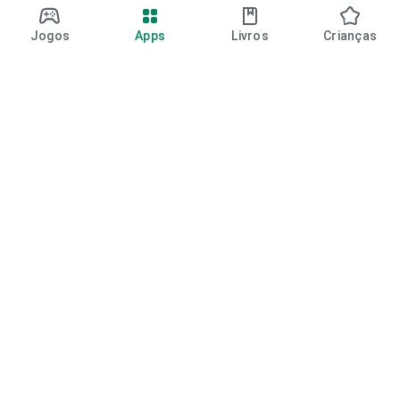
Jogos
Apps
Livros
Crianças
Google Play
Play Pass
Pontos do Play Points
Vales-presente
Resgatar
Política de reembolso
Crianças e família