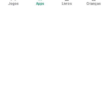
Jogos
Apps
Livros
Crianças
Google Play
Play Pass
Pontos do Play Points
Vales-presente
Resgatar
Política de reembolso
Crianças e família
Guia para a família