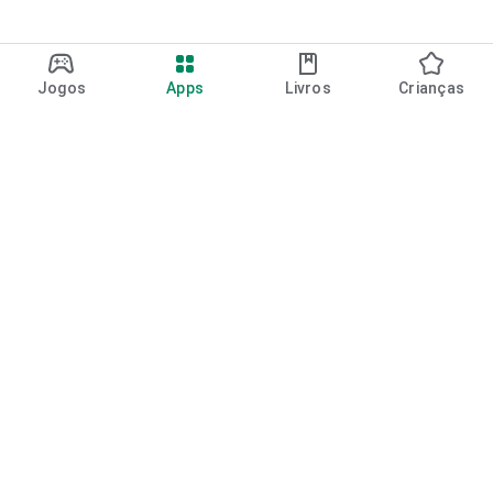
Jogos
Apps
Livros
Crianças
Google Play
Play Pass
Pontos do Play Points
Vales-presente
Resgatar
Política de reembolso