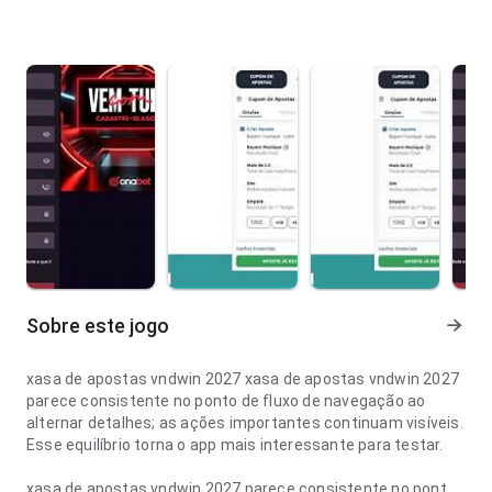
Sobre este jogo
xasa de apostas vndwin 2027 xasa de apostas vndwin 2027
parece consistente no ponto de fluxo de navegação ao
alternar detalhes; as ações importantes continuam visíveis.
Esse equilíbrio torna o app mais interessante para testar.
xasa de apostas vndwin 2027 parece consistente no ponto