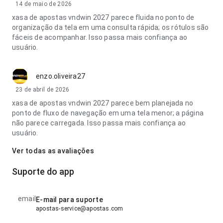
14 de maio de 2026
xasa de apostas vndwin 2027 parece fluida no ponto de
organização da tela em uma consulta rápida; os rótulos são
fáceis de acompanhar. Isso passa mais confiança ao
usuário.
enzo.oliveira27
23 de abril de 2026
xasa de apostas vndwin 2027 parece bem planejada no
ponto de fluxo de navegação em uma tela menor; a página
não parece carregada. Isso passa mais confiança ao
usuário.
Ver todas as avaliações
Suporte do app
email
E-mail para suporte
apostas-service@apostas.com