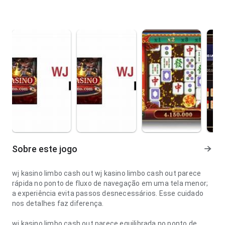
Sobre este jogo
wj kasino limbo cash out wj kasino limbo cash out parece
rápida no ponto de fluxo de navegação em uma tela menor;
a experiência evita passos desnecessários. Esse cuidado
nos detalhes faz diferença.
wj kasino limbo cash out parece equilibrada no ponto de