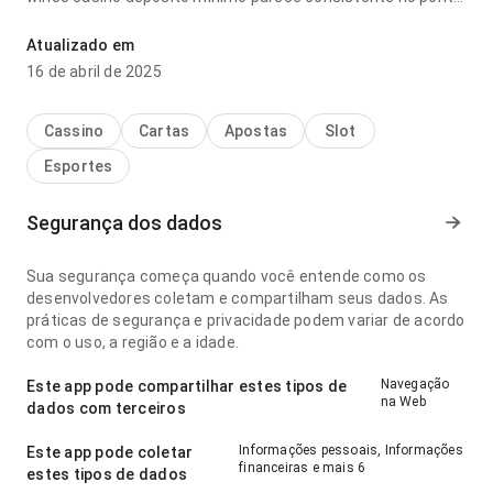
de fluxo de navegação ao conferir avaliações; as ações
importantes continuam visíveis. Isso passa mais confiança
Atualizado em
ao usuário.
16 de abril de 2025
Cassino
Cartas
Apostas
Slot
Esportes
Segurança dos dados
Sua segurança começa quando você entende como os
desenvolvedores coletam e compartilham seus dados. As
práticas de segurança e privacidade podem variar de acordo
com o uso, a região e a idade.
Navegação
Este app pode compartilhar estes tipos de
na Web
dados com terceiros
Informações pessoais, Informações
Este app pode coletar
financeiras e mais 6
estes tipos de dados