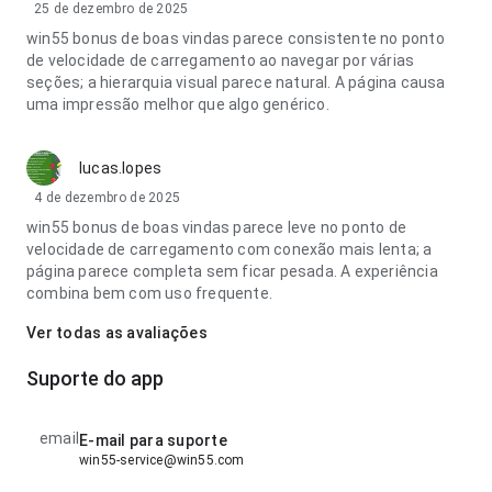
25 de dezembro de 2025
win55 bonus de boas vindas parece consistente no ponto
de velocidade de carregamento ao navegar por várias
seções; a hierarquia visual parece natural. A página causa
uma impressão melhor que algo genérico.
lucas.lopes
4 de dezembro de 2025
win55 bonus de boas vindas parece leve no ponto de
velocidade de carregamento com conexão mais lenta; a
página parece completa sem ficar pesada. A experiência
combina bem com uso frequente.
Ver todas as avaliações
Suporte do app
email
E-mail para suporte
win55-service@win55.com