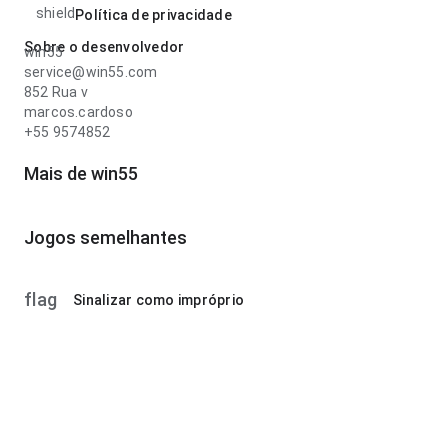
shield
Política de privacidade
Sobre o desenvolvedor
win55
service@win55.com
852 Rua v
marcos.cardoso
+55 9574852
Mais de win55
Jogos semelhantes
flag
Sinalizar como impróprio