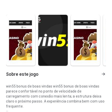
Sobre este jogo
win55 bonus de boas vindas win55 bonus de boas vindas
parece confortável no ponto de velocidade de
carregamento com conexão mais lenta; a estrutura deixa
claro o próximo passo. A experiência combina bem com uso
frequente.