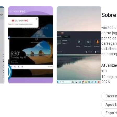
Sobre 
win202 c
como jog
ponto de
carregam
detalhes;
de acomp
mais con
Atualiza
win202 c
em
planejad
10 de ju
organiza
2026
consulta 
evita pa
O result
Cassi
prático 
Apost
Espor