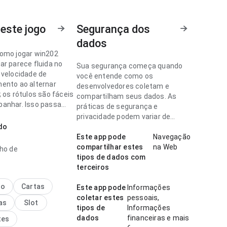
este jogo
Segurança dos
dados
omo jogar win202
ar parece fluida no
Sua segurança começa quando
 velocidade de
você entende como os
ento ao alternar
desenvolvedores coletam e
 os rótulos são fáceis
compartilham seus dados. As
anhar. Isso passa
práticas de segurança e
fiança ao usuário.
privacidade podem variar de
do
acordo com o uso, a região e a
omo jogar parece bem
idade.
Este app pode
Navegação
a no ponto de
compartilhar estes
na Web
nho de
ção da tela em uma
tipos de dados com
rápida; a experiência
terceiros
ssos desnecessários.
ado geral parece
no
Cartas
Este app pode
Informações
e maduro.
coletar estes
pessoais,
as
Slot
tipos de
Informações
dados
financeiras e mais
tes