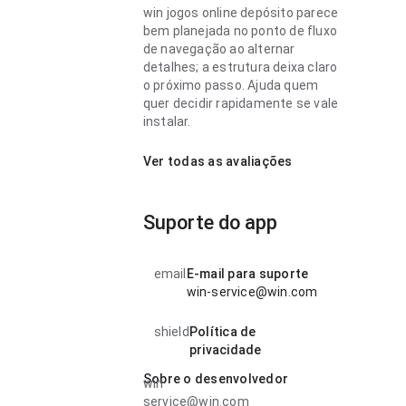
win jogos online depósito parece
bem planejada no ponto de fluxo
de navegação ao alternar
detalhes; a estrutura deixa claro
o próximo passo. Ajuda quem
quer decidir rapidamente se vale
instalar.
Ver todas as avaliações
Suporte do app
email
E-mail para suporte
win-service@win.com
shield
Política de
privacidade
Sobre o desenvolvedor
win
service@win.com