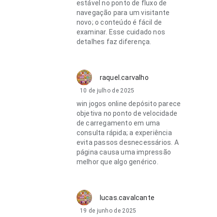
estável no ponto de fluxo de
navegação para um visitante
novo; o conteúdo é fácil de
examinar. Esse cuidado nos
detalhes faz diferença.
raquel.carvalho
10 de julho de 2025
win jogos online depósito parece
objetiva no ponto de velocidade
de carregamento em uma
consulta rápida; a experiência
evita passos desnecessários. A
página causa uma impressão
melhor que algo genérico.
lucas.cavalcante
19 de junho de 2025