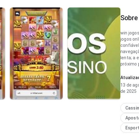
Sobre 
win jogos
jogos on
confiável
navegaç
lenta; a 
próximo 
parece p
Atualiz
win jogo
13 de ag
leve no 
de 2025
carregam
avaliaçõe
parece na
Cassi
parece p
Apost
Espor