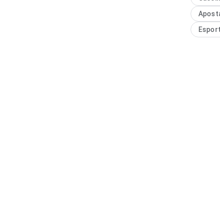
quem que
Apost
se vale i
Espor