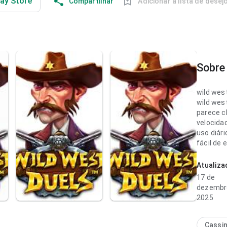
lay Store
Compartilhar
Adicionar à lista de desej
Sobre 
wild wes
wild wes
parece c
velocida
uso diári
fácil de 
uma impr
genérico
Atualiz
17 de
wild wes
dezembr
parece r
2025
fluxo de
com apps
visual pa
Cassi