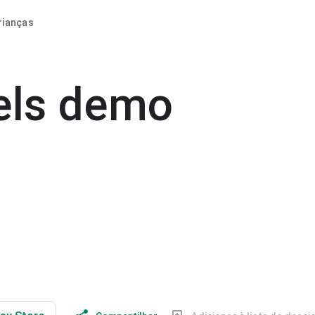
rianças
els demo