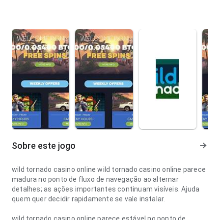
Sobre este jogo
wild tornado casino online wild tornado casino online parece
madura no ponto de fluxo de navegação ao alternar
detalhes; as ações importantes continuam visíveis. Ajuda
quem quer decidir rapidamente se vale instalar.
wild tornado casino online parece estável no ponto de