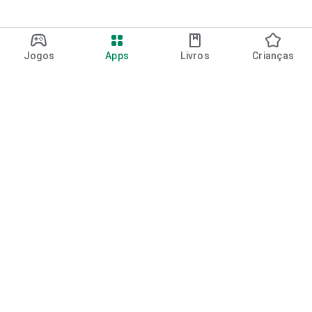
Jogos
Apps
Livros
Crianças
Google Play
Play Pass
Pontos do Play Points
Vales-presente
Resgatar
Política de reembolso