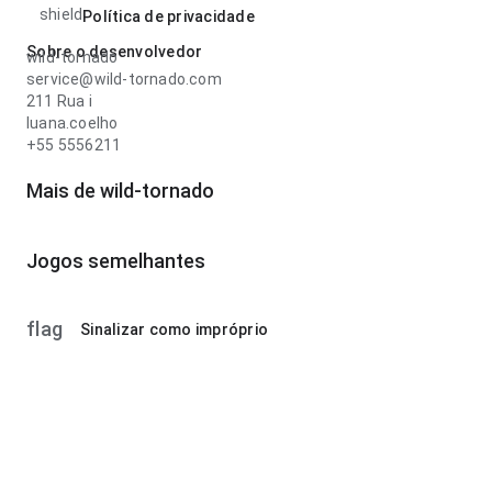
shield
Política de privacidade
Sobre o desenvolvedor
wild-tornado
service@wild-tornado.com
211 Rua i
luana.coelho
+55 5556211
Mais de wild-tornado
Jogos semelhantes
flag
Sinalizar como impróprio