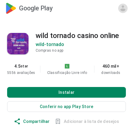
Google Play
wild tornado casino online
wild-tornado
Compras no app
4.5
460 mil+
star
5556 avaliações
Classificação Livre
info
downloads
Instalar
Conferir no app Play Store
Compartilhar
Adicionar à lista de desejos