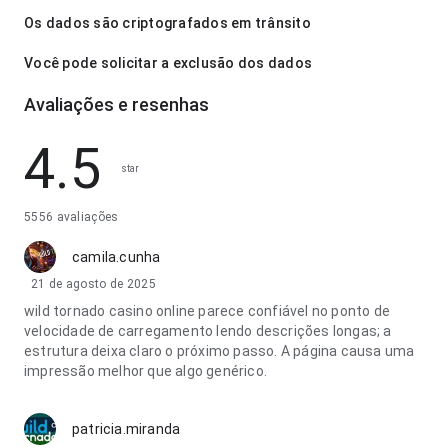
Os dados são criptografados em trânsito
Você pode solicitar a exclusão dos dados
Avaliações e resenhas
4.5
star
5556 avaliações
camila.cunha
21 de agosto de 2025
wild tornado casino online parece confiável no ponto de
velocidade de carregamento lendo descrições longas; a
estrutura deixa claro o próximo passo. A página causa uma
impressão melhor que algo genérico.
patricia.miranda