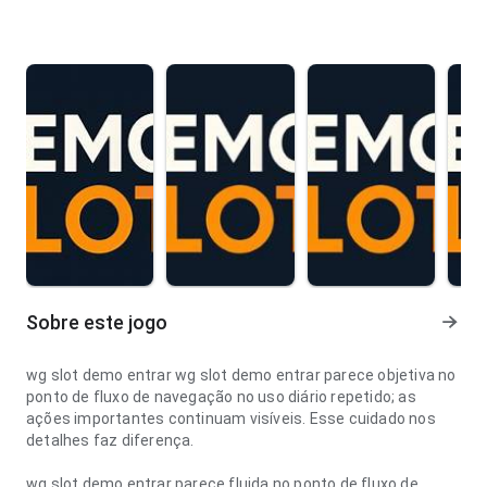
Sobre este jogo
wg slot demo entrar wg slot demo entrar parece objetiva no
ponto de fluxo de navegação no uso diário repetido; as
ações importantes continuam visíveis. Esse cuidado nos
detalhes faz diferença.
wg slot demo entrar parece fluida no ponto de fluxo de