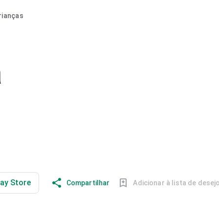
rianças
a
lay Store
Compartilhar
Adicionar à lista de desej