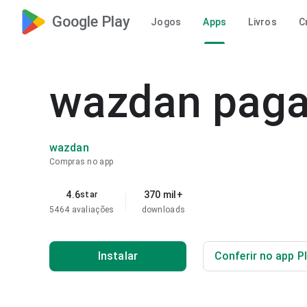
Google Play
Jogos
Apps
Livros
C
wazdan pag
wazdan
Compras no app
4.6
370 mil+
star
5464 avaliações
downloads
Instalar
Conferir no app P