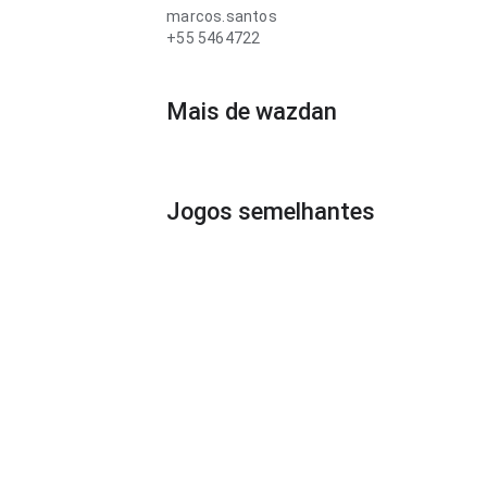
marcos.santos
+55 5464722
Mais de wazdan
Jogos semelhantes