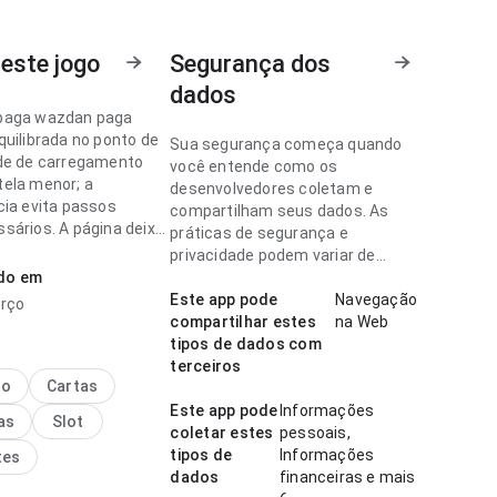
este jogo
Segurança dos
dados
paga wazdan paga
quilibrada no ponto de
Sua segurança começa quando
de de carregamento
você entende como os
ela menor; a
desenvolvedores coletam e
cia evita passos
compartilham seus dados. As
sários. A página deixa
práticas de segurança e
essão limpa e segura.
privacidade podem variar de
ado em
acordo com o uso, a região e a
aga parece estável no
idade.
Este app pode
Navegação
rço
 velocidade de
compartilhar estes
na Web
ento ao alternar
tipos de dados com
 a estrutura deixa
terceiros
róximo passo. Isso
no
Cartas
is confiança ao
Este app pode
Informações
as
Slot
coletar estes
pessoais,
tipos de
Informações
tes
dados
financeiras e mais